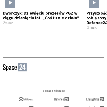
Dworczyk: Dziewięciu prezesów PGZ w
Przyszłoś
ciągu dziesięciu lat. „Coś tu nie działa”
robią rosyj
Defence2
3 min.
1 min.
Zobacz również