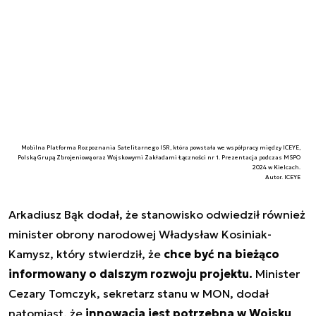
Mobilna Platforma Rozpoznania Satelitarnego ISR, która powstała we współpracy między ICEYE,
Polską Grupą Zbrojeniową oraz Wojskowymi Zakładami Łączności nr 1. Prezentacja podczas MSPO
2024 w Kielcach.
Autor. ICEYE
Arkadiusz Bąk dodał, że stanowisko odwiedził również
minister obrony narodowej Władysław Kosiniak-
Kamysz, który stwierdził, że
chce być na bieżąco
informowany o dalszym rozwoju projektu.
Minister
Cezary Tomczyk, sekretarz stanu w MON, dodał
natomiast, że
innowacja jest potrzebna w Wojsku