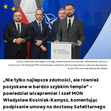
Zakup satelitów radarowych znacząco zwiększy wszechstronność i efektywność systemu
rozpoznania Sił Zbrojnych RP, umożliwiając uzyskanie pełniejszego obrazu sytuacji operacyjnej.
Autor. Ministerstwo Obrony Narodowej
„Nie tylko najlepsze zdolności, ale również
pozyskane w bardzo szybkim tempie” –
powiedział wicepremier i szef MON
Władysław Kosiniak-Kamysz, komentując
podpisanie umowy na dostawę Satelitarnego