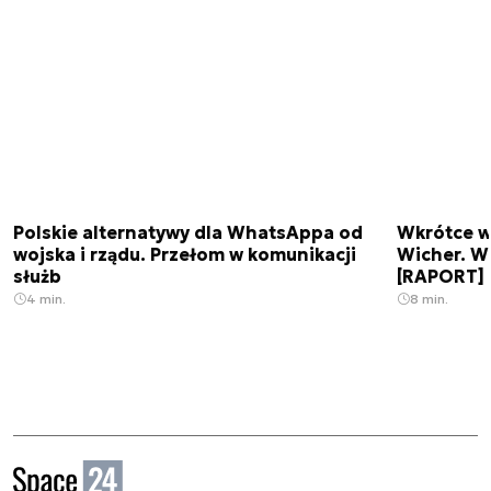
Polskie alternatywy dla WhatsAppa od
Wkrótce w
wojska i rządu. Przełom w komunikacji
Wicher. W
służb
[RAPORT]
4 min.
8 min.