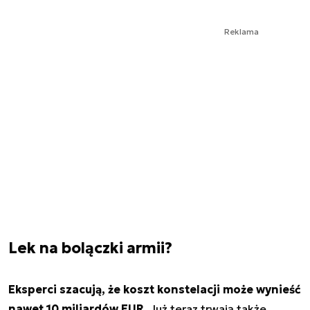
Reklama
Lek na bolączki armii?
Eksperci szacują, że koszt konstelacji może wynieść
nawet 10 miliardów EUR.
Już teraz trwają także