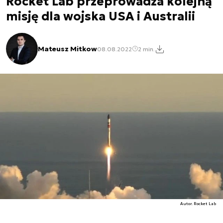
Rocket Lab przeprowadza kolejną
misję dla wojska USA i Australii
Mateusz Mitkow
08.08.2022
2 min.
Autor. Rocket Lab