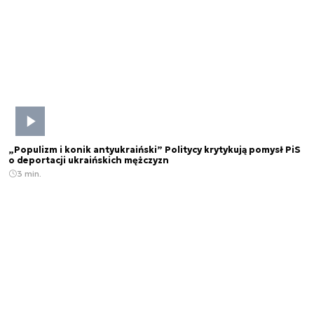
„Populizm i konik antyukraiński” Politycy krytykują pomysł PiS
o deportacji ukraińskich mężczyzn
3 min.