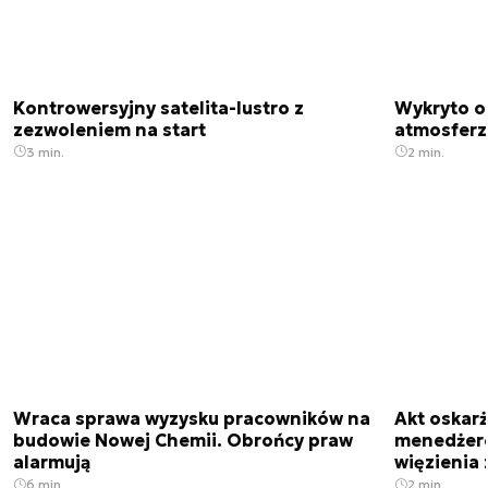
Kontrowersyjny satelita-lustro z
Wykryto o
zezwoleniem na start
atmosfer
3 min.
2 min.
Wraca sprawa wyzysku pracowników na
Akt oskar
budowie Nowej Chemii. Obrońcy praw
menedżero
alarmują
więzienia z
6 min.
2 min.