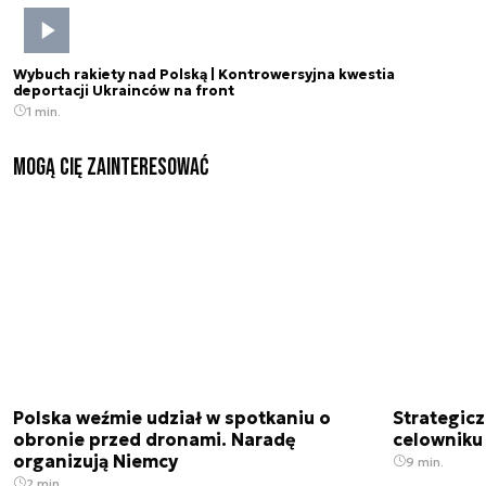
Wybuch rakiety nad Polską | Kontrowersyjna kwestia
deportacji Ukrainców na front
1 min.
Mogą Cię zainteresować
Polska weźmie udział w spotkaniu o
Strategic
obronie przed dronami. Naradę
celowniku 
organizują Niemcy
9 min.
2 min.