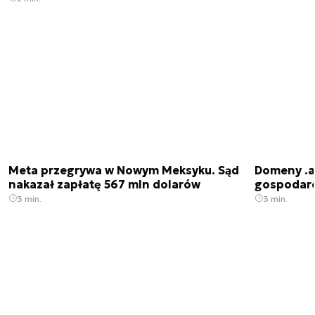
Meta przegrywa w Nowym Meksyku. Sąd
Domeny .ai
nakazał zapłatę 567 mln dolarów
gospodarek
3 min.
3 min.