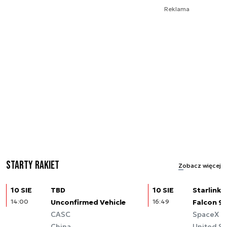
Reklama
Starty rakiet
Zobacz więcej
10 SIE
TBD
10 SIE
Starlink (
14:00
Unconfirmed Vehicle
16:49
Falcon 9
CASC
SpaceX
China
United St