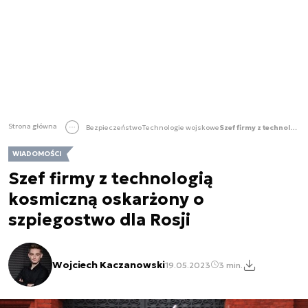
Strona główna
Bezpieczeństwo
Technologie wojskowe
Szef firmy z technologią kosmiczną oskarżony o szpiegostwo dla Rosji
WIADOMOŚCI
Szef firmy z technologią
kosmiczną oskarżony o
szpiegostwo dla Rosji
Wojciech Kaczanowski
19.05.2023
3 min.