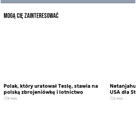
Mogą Cię zainteresować
Polak, który uratował Teslę, stawia na
Netanjahu
polską zbrojeniówkę i lotnictwo
USA dla St
9 min.
2 min.