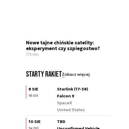
Nowe tajne chińskie satelity:
eksperyment czy szpiegostwo?
3 min.
Starty rakiet
Zobacz więcej
8 SIE
Starlink (17-38)
16:00
Falcon 9
SpaceX
United States
10 SIE
TBD
14:00
Unconfirmed Vehicle