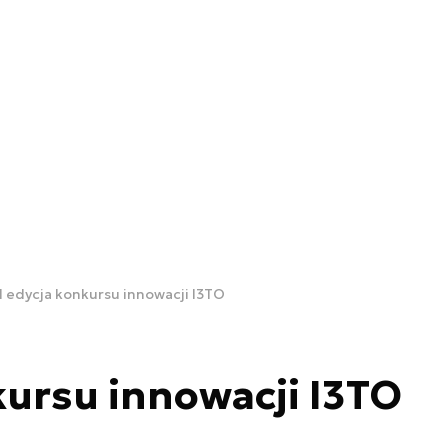
II edycja konkursu innowacji I3TO
nkursu innowacji I3TO