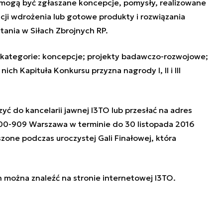
 mogą być zgłaszane koncepcje, pomysły, realizowane
cji wdrożenia lub gotowe produkty i rozwiązania
tania w Siłach Zbrojnych RP.
y kategorie: koncepcje; projekty badawczo-rozwojowe;
ch Kapituła Konkursu przyzna nagrody I, II i III
ć do kancelarii jawnej I3TO lub przesłać na adres
, 00-909 Warszawa w terminie do 30 listopada 2016
zone podczas uroczystej Gali Finałowej, która
n można znaleźć na
stronie internetowej I3TO
.