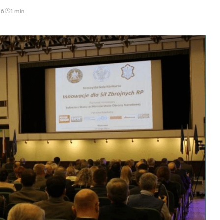
56
1 min.