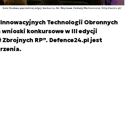
Gala finałowa poprzedniej edycji konkursu, fot. Wojskowe Zakłady Mechaniczne, http://wzms.pl/
 Innowacyjnych Technologii Obronnych
a wnioski konkursowe w III edycji
ł Zbrojnych RP”. Defence24.pl jest
rzenia.