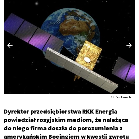
Następny slajd
Poprzedni slajd
Fot. Sea Launch
Dyrektor przedsiębiorstwa RKK Energia
powiedział rosyjskim mediom, że należąca
do niego firma doszła do porozumienia z
amerykańskim Boeingiem w kwestii zwrotu