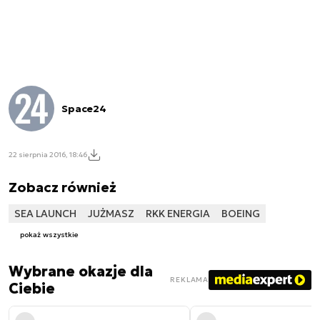
Space24
22 sierpnia 2016, 18:46
Zobacz również
SEA LAUNCH
JUŻMASZ
RKK ENERGIA
BOEING
pokaż wszystkie
Wybrane okazje dla
REKLAMA
Ciebie