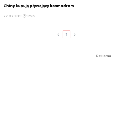
Chiny kupują pływający kosmodrom
22.07.2015
1 min.
1
Reklama