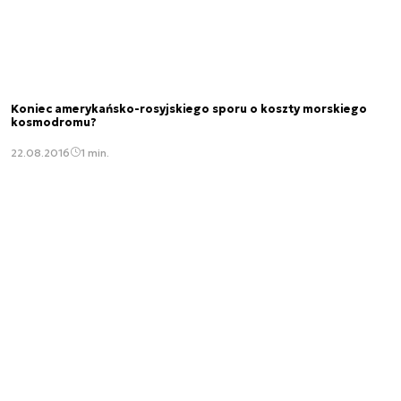
Koniec amerykańsko-rosyjskiego sporu o koszty morskiego
kosmodromu?
22.08.2016
1 min.