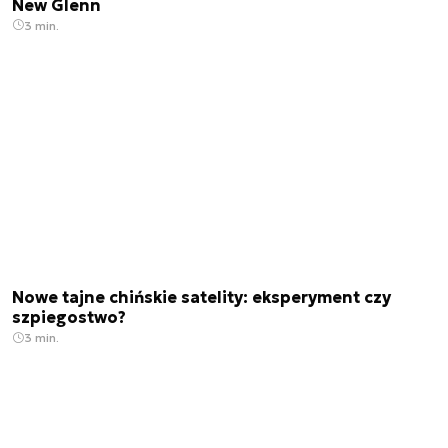
New Glenn
3 min.
Nowe tajne chińskie satelity: eksperyment czy
szpiegostwo?
3 min.