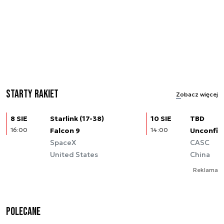
Starty rakiet
Zobacz więcej
8 SIE
Starlink (17-38)
10 SIE
TBD
16:00
Falcon 9
14:00
Unconfir
SpaceX
CASC
United States
China
Reklama
Polecane