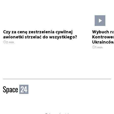
Czy za cenę zestrzelenia cywilnej
Wybuch rak
awionetki strzelać do wszystkiego?
Kontrower
Ukrainców
2 min.
1 min.