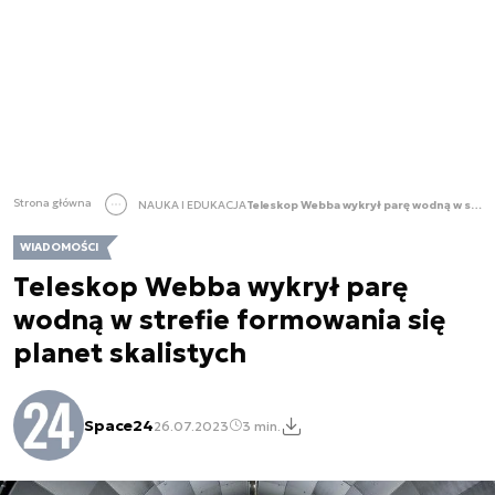
Strona główna
NAUKA I EDUKACJA
Teleskop Webba wykrył parę wodną w strefie formowania się planet skalistych
WIADOMOŚCI
Teleskop Webba wykrył parę
wodną w strefie formowania się
planet skalistych
Space24
26.07.2023
3 min.