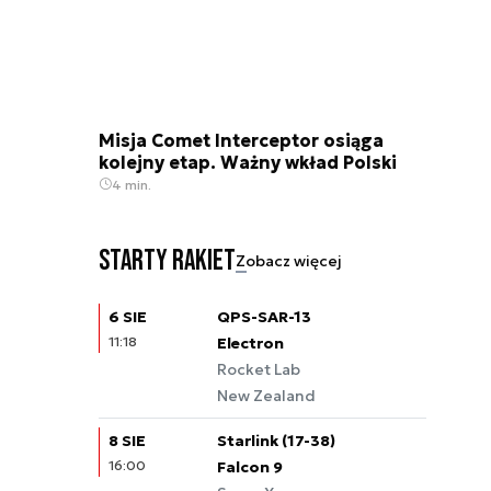
Misja Comet Interceptor osiąga
kolejny etap. Ważny wkład Polski
4 min.
Starty rakiet
Zobacz więcej
6 SIE
QPS-SAR-13
11:18
Electron
Rocket Lab
New Zealand
8 SIE
Starlink (17-38)
16:00
Falcon 9