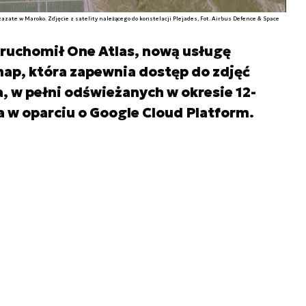
zate w Maroko. Zdjęcie z satelity należącego do konstelacji Plejades, Fot. Airbus Defence & Space
uruchomił One Atlas, nową usługę
ap, która zapewnia dostęp do zdjęć
a, w pełni odświeżanych w okresie 12-
 w oparciu o Google Cloud Platform.