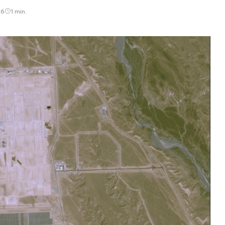
26
1 min.