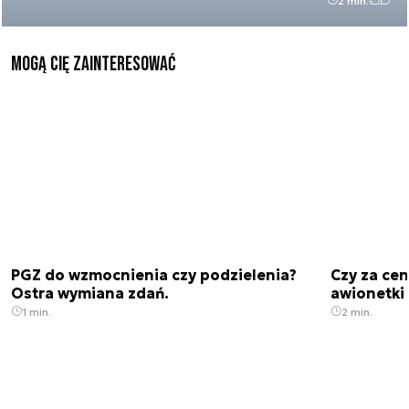
2 min.
Mogą Cię zainteresować
PGZ do wzmocnienia czy podzielenia?
Czy za cen
Ostra wymiana zdań.
awionetki 
1 min.
2 min.