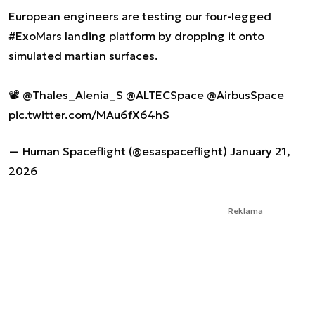
European engineers are testing our four-legged
#ExoMars
landing platform by dropping it onto
simulated martian surfaces.
📽️
@Thales_Alenia_S
@ALTECSpace
@AirbusSpace
pic.twitter.com/MAu6fX64hS
— Human Spaceflight (@esaspaceflight)
January 21,
2026
Reklama