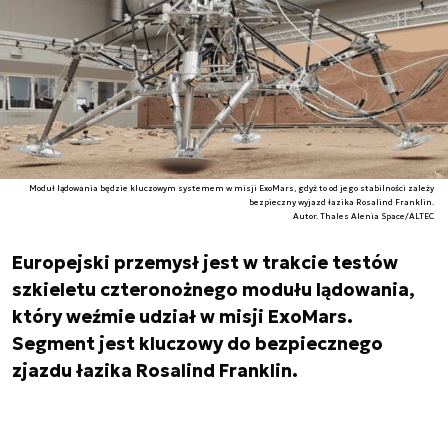
Moduł lądowania będzie kluczowym systemem w misji ExoMars, gdyż to od jego stabilności zależy
bezpieczny wyjazd łazika Rosalind Franklin.
Autor. Thales Alenia Space/ALTEC
Europejski przemysł jest w trakcie testów
szkieletu czteronożnego modułu lądowania,
który weźmie udział w misji ExoMars.
Segment jest kluczowy do bezpiecznego
zjazdu łazika Rosalind Franklin.