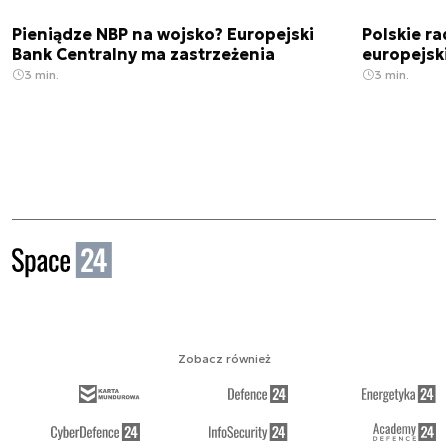
Pieniądze NBP na wojsko? Europejski
Polskie ra
Bank Centralny ma zastrzeżenia
europejski
3 min.
3 min.
Zobacz również