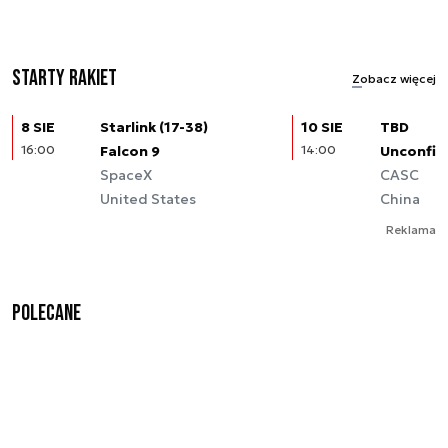
Starty rakiet
Zobacz więcej
8 SIE
Starlink (17-38)
10 SIE
TBD
16:00
Falcon 9
14:00
Unconfir
SpaceX
CASC
United States
China
Reklama
Polecane