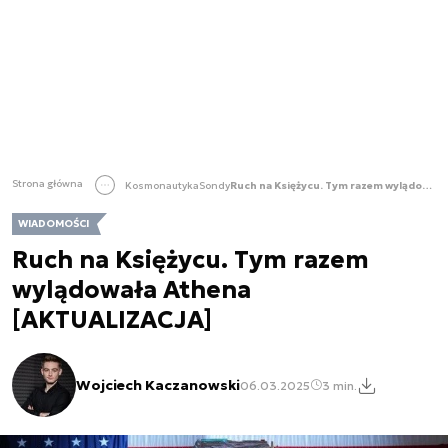
Strona główna
Kosmonautyka
Sondy
Ruch na Księżycu. Tym razem wylądowała Athena [AKTUALIZACJA]
WIADOMOŚCI
Ruch na Księżycu. Tym razem
wylądowała Athena
[AKTUALIZACJA]
Wojciech Kaczanowski
06.03.2025
3 min.