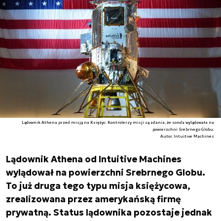
Lądownik Athena przed misją na Księżyc. Kontrolerzy misji są zdania, że sonda wylądowała na
powierzchni Srebrnego Globu.
Autor. Intuitive Machines
Lądownik Athena od Intuitive Machines
wylądował na powierzchni Srebrnego Globu.
To już druga tego typu misja księżycowa,
zrealizowana przez amerykańską firmę
prywatną. Status lądownika pozostaje jednak