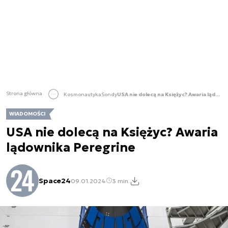
Strona główna
Kosmonautyka
Sondy
USA nie dolecą na Księżyc? Awaria lądownika Peregrine
WIADOMOŚCI
USA nie dolecą na Księżyc? Awaria
lądownika Peregrine
Space24
09.01.2024
3 min.