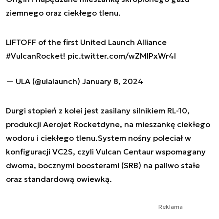
ziemnego oraz ciekłego tlenu.
LIFTOFF of the first United Launch Alliance
#VulcanRocket
!
pic.twitter.com/wZMlPxWr4l
— ULA (@ulalaunch)
January 8, 2024
Durgi stopień z kolei jest zasilany silnikiem RL-10,
produkcji Aerojet Rocketdyne, na mieszankę ciekłego
wodoru i ciekłego tlenu.System nośny poleciał w
konfiguracji VC2S, czyli Vulcan Centaur wspomagany
dwoma, bocznymi boosterami (SRB) na paliwo stałe
oraz standardową owiewką.
Reklama