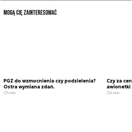
Mogą Cię zainteresować
PGZ do wzmocnienia czy podzielenia?
Czy za cen
Ostra wymiana zdań.
awionetki 
1 min.
2 min.