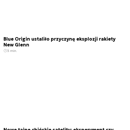
Blue Origin ustaliło przyczynę eksplozji rakiety
New Glenn
3 min.
Nowe tajne chińskie satelity: eksperyment czy