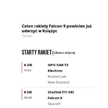
Człon rakiety Falcon 9 powinien już
uderzyć w Księżyc
2 min.
Starty rakiet
Zobacz więcej
6 SIE
QPS-SAR-13
11:00
Electron
Rocket Lab
New Zealand
8 SIE
Starlink (17-38)
16:00
Falcon 9
SpaceX