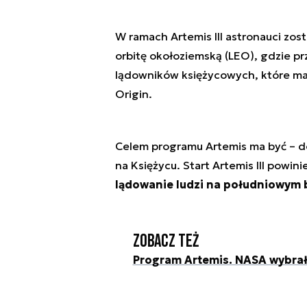
W ramach Artemis III astronauci zost
orbitę okołoziemską (LEO), gdzie p
lądowników księżycowych, które maj
Origin.
Celem programu Artemis ma być – d
na Księżycu. Start Artemis III powini
lądowanie ludzi na południowym b
Zobacz też
Program Artemis. NASA wybrała