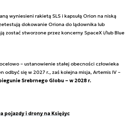
aną wyniesieni rakietą SLS i kapsułą Orion na niską
rzetestują dokowanie Oriona do lądownika lub
ą zostać stworzone przez koncerny SpaceX i/lub Blue
ocelowo – ustanowienie stałej obecności człowieka
en odbyć się w 2027 r., zaś kolejna misja, Artemis IV –
iegunie Srebrnego Globu – w 2028 r.
 pojazdy i drony na Księżyc