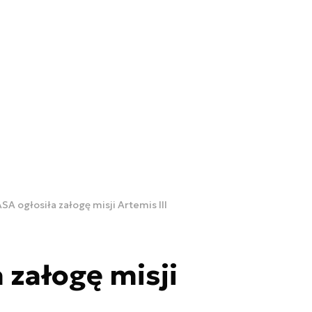
SA ogłosiła załogę misji Artemis III
 załogę misji