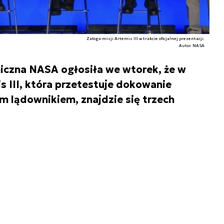
Załoga misji Artemis III w trakcie oficjalnej prezentacji.
Autor. NASA
czna NASA ogłosiła we wtorek, że w
is III, która przetestuje dokowanie
m lądownikiem, znajdzie się trzech