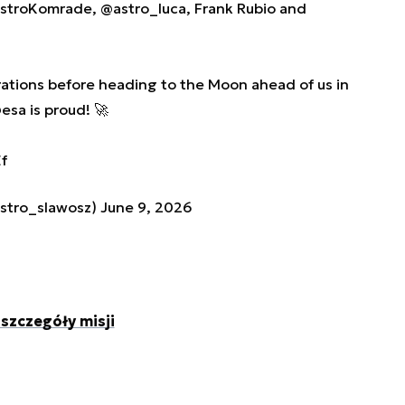
stroKomrade
,
@astro_luca
, Frank Rubio and
ations before heading to the Moon ahead of us in
esa
is proud! 🚀
f
stro_slawosz)
June 9, 2026
szczegóły misji