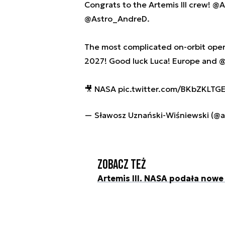
Congrats to the Artemis III crew!
@A
@Astro_AndreD
.
The most complicated on-orbit oper
2027! Good luck Luca! Europe and
@
🎥 NASA
pic.twitter.com/BKbZKLTGE
— Sławosz Uznański-Wiśniewski (@a
Zobacz też
Artemis III. NASA podała nowe 