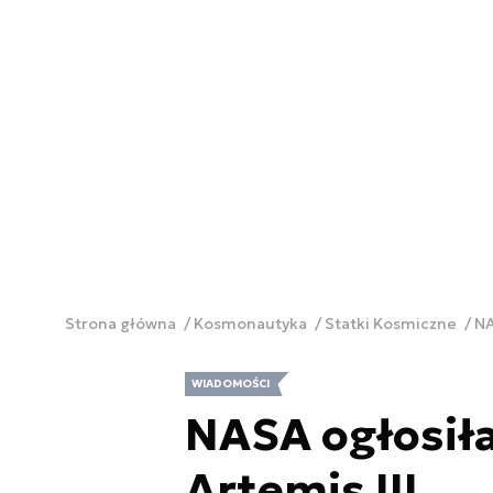
Strona główna
Kosmonautyka
Statki Kosmiczne
NA
WIADOMOŚCI
NASA ogłosiła
Artemis III