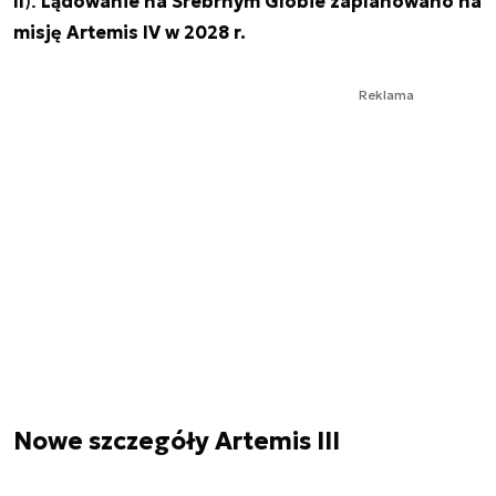
II
).
Lądowanie na Srebrnym Globie zaplanowano na
misję Artemis IV w 2028 r.
Reklama
Nowe szczegóły Artemis III