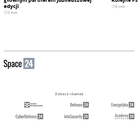
głównym partnerem jubileuszowej
Kolejne Pa
edycji
6 min.
3 min.
Zobacz również