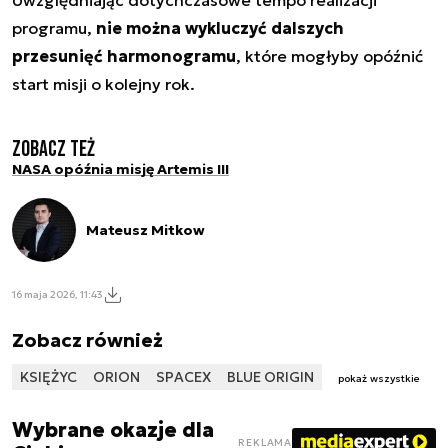
programu,
nie można wykluczyć dalszych
przesunięć harmonogramu
, które mogłyby opóźnić
start misji o kolejny rok.
Zobacz też
NASA opóźnia misję Artemis III
Mateusz Mitkow
16 maja 2026, 11:43
Zobacz również
KSIĘŻYC
ORION
SPACEX
BLUE ORIGIN
pokaż wszystkie
Wybrane okazje dla
REKLAMA