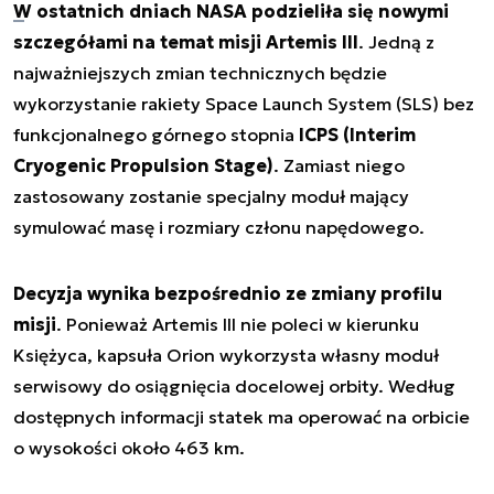
W ostatnich dniach NASA podzieliła się nowymi
szczegółami na temat misji Artemis III
. Jedną z
najważniejszych zmian technicznych będzie
wykorzystanie rakiety Space Launch System (SLS) bez
funkcjonalnego górnego stopnia
ICPS (Interim
Cryogenic Propulsion Stage)
. Zamiast niego
zastosowany zostanie specjalny moduł mający
symulować masę i rozmiary członu napędowego.
Decyzja wynika bezpośrednio ze zmiany profilu
misji
. Ponieważ Artemis III nie poleci w kierunku
Księżyca, kapsuła Orion wykorzysta własny moduł
serwisowy do osiągnięcia docelowej orbity. Według
dostępnych informacji statek ma operować na orbicie
o wysokości około 463 km.