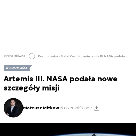
Strona główna
Kosmonautyka
Statki Kosmiczne
Artemis III. NASA podała nowe szczegóły misji
WIADOMOŚCI
Artemis III. NASA podała nowe
szczegóły misji
Mateusz Mitkow
16.05.2026
3 min.