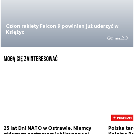
Człon rakiety Falcon 9 powinien już uderzyć w
Księżyc
2 min.
Mogą Cię zainteresować
PREMIUM
25 lat Dni NATO w Ostrawie. Niemcy
Polska tar