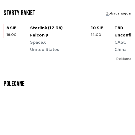
Starty rakiet
Zobacz więcej
8 SIE
Starlink (17-38)
10 SIE
TBD
16:00
Falcon 9
14:00
Unconfir
SpaceX
CASC
United States
China
Reklama
Polecane