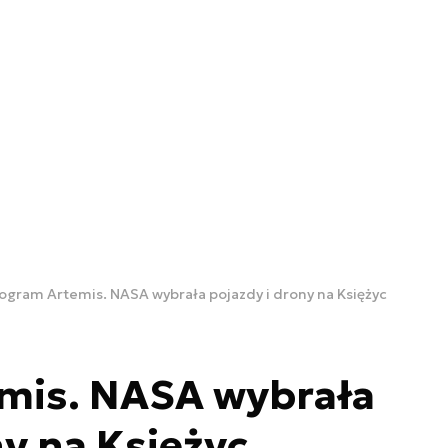
ogram Artemis. NASA wybrała pojazdy i drony na Księżyc
mis. NASA wybrała
ny na Księżyc