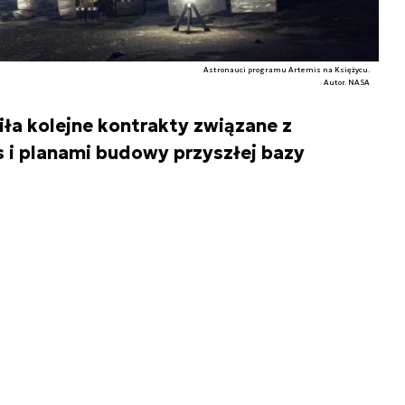
Astronauci programu Artemis na Księżycu.
Autor. NASA
iła kolejne kontrakty związane z
s i planami budowy przyszłej bazy