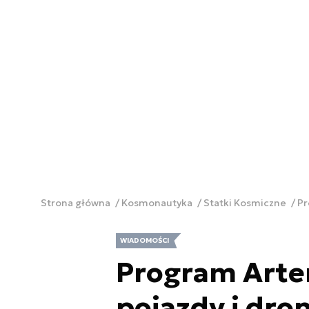
Strona główna
Kosmonautyka
Statki Kosmiczne
Pr
WIADOMOŚCI
Program Arte
pojazdy i dro