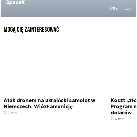
SpaceX
3 min.
Mogą Cię zainteresować
Atak dronem na ukraiński samolot w
Koszt „zło
Niemczech. Wiózł amunicję
Program m
dolarów
2 min.
4 min.