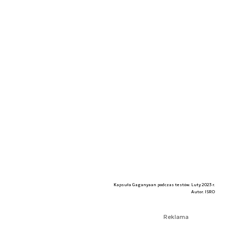
Kapsuła Gaganyaan podczas testów. Luty 2023 r.
Autor. ISRO
Reklama