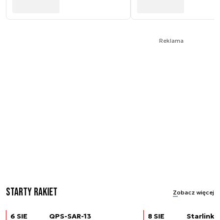
Reklama
Starty rakiet
Zobacz więcej
6 SIE
QPS-SAR-13
8 SIE
Starlink (