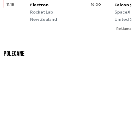
11:18
Electron
16:00
Falcon 9
Rocket Lab
SpaceX
New Zealand
United St
Reklama
Polecane