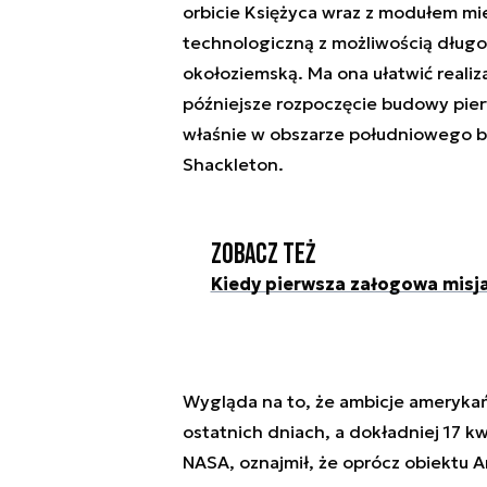
orbicie Księżyca wraz z modułem mi
technologiczną z możliwością długo
okołoziemską. Ma ona ułatwić realiza
późniejsze rozpoczęcie budowy pier
właśnie w obszarze południowego bi
Shackleton.
Zobacz też
Kiedy pierwsza załogowa misja
Wygląda na to, że ambicje amerykańs
ostatnich dniach, a dokładniej 17 kw
NASA, oznajmił, że oprócz obiektu 