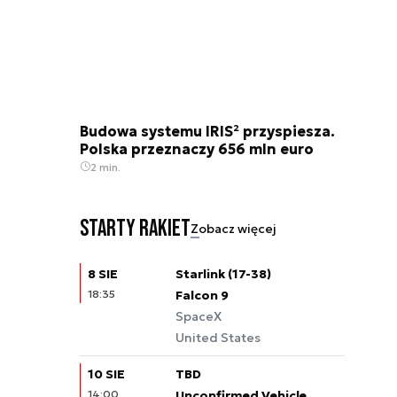
Budowa systemu IRIS² przyspiesza.
Polska przeznaczy 656 mln euro
2 min.
Starty rakiet
Zobacz więcej
8 SIE
Starlink (17-38)
18:35
Falcon 9
SpaceX
United States
10 SIE
TBD
14:00
Unconfirmed Vehicle