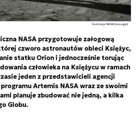
Ilustracja: NASA [nasa.gov]
iczna NASA przygotowuje załogową
której czworo astronautów obleci Księżyc,
nie statku Orion i jednocześnie torując
dowania człowieka na Księżycu w ramach
zasie jeden z przedstawicieli agencji
 programu Artemis NASA wraz ze swoimi
i planuje zbudować nie jedną, a kilka
go Globu.