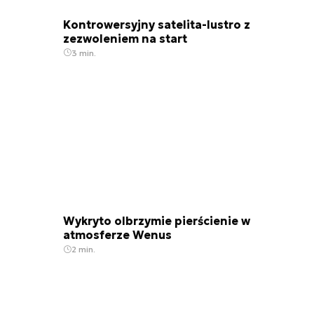
Kontrowersyjny satelita-lustro z
zezwoleniem na start
3 min.
Wykryto olbrzymie pierścienie w
atmosferze Wenus
2 min.