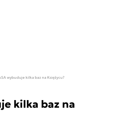
SA wybuduje kilka baz na Księżycu?
e kilka baz na