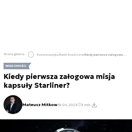
Strona główna
Kosmonautyka
Statki Kosmiczne
Kiedy pierwsza załogowa misja kapsuły Starliner?
WIADOMOŚCI
Kiedy pierwsza załogowa misja
kapsuły Starliner?
Mateusz Mitkow
18.04.2023
3 min.