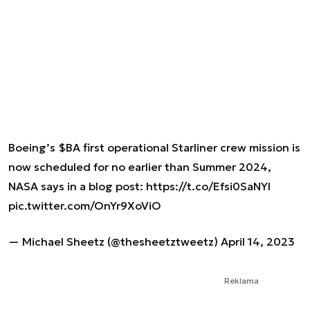
Boeing’s
$BA
first operational Starliner crew mission is
now scheduled for no earlier than Summer 2024,
NASA says in a blog post:
https://t.co/Efsi0SaNYl
pic.twitter.com/OnYr9XoViO
— Michael Sheetz (@thesheetztweetz)
April 14, 2023
Reklama