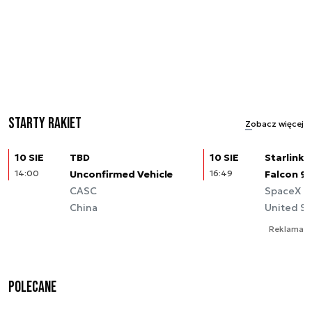
Starty rakiet
Zobacz więcej
10 SIE
TBD
10 SIE
Starlink (
14:00
Unconfirmed Vehicle
16:49
Falcon 9
CASC
SpaceX
China
United St
Reklama
Polecane