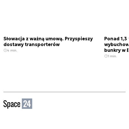
Słowacja z ważną umową. Przyspieszy
Ponad 1,3 
dostawy transporterów
wybuchow
bunkry w 
4 min.
1 min.