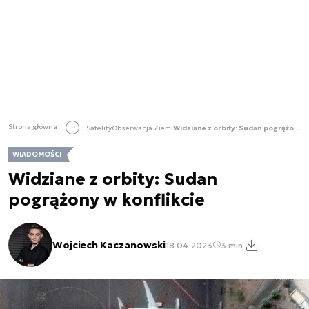
Strona główna
Satelity
Obserwacja Ziemi
Widziane z orbity: Sudan pogrążony w konflikcie
WIADOMOŚCI
Widziane z orbity: Sudan
pogrążony w konflikcie
Wojciech Kaczanowski
18.04.2023
3 min.