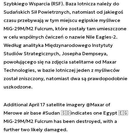
Szybkiego Wsparcia (RSF). Baza lotnicza należy do
Sudańskich Sił Powietrznych, natomiast od jakiegoś
czasu przebywają w tym miejscu egipskie myśliwce
MiG-29M/M2 Fulcrum, które zostały tam umieszczone
w celu wspólnych ćwiczeń o nazwie Nile Eagles-2.
Według analityka Międzynarodowego Instytuty
Studiów Strategicznych, Josepha Dempseya,
powołującego się na zdjęcia satelitarne od Maxar
Technologies, w bazie lotniczej jeden z myśliwców
został zniszczony, natomiast dwa są prawdopodobnie
uszkodzone.
Additional April 17 satellite imagery
@Maxar
of
Merowe air base
#Sudan
🇸🇩indicates one Egypt 🇪🇬
MiG-29M/M2 Fulcrum has been destroyed, with a
further two likely damaged.