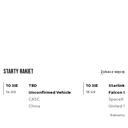
Starty rakiet
Zobacz więcej
10 SIE
TBD
10 SIE
Starlink (
14:00
Unconfirmed Vehicle
16:49
Falcon 9
CASC
SpaceX
China
United St
Reklama