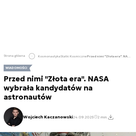
Strona główna
Kosmonautyka
Statki Kosmiczne
Przed nimi "Złota era". NASA wybrała kandydatów na astronautów
WIADOMOŚCI
Przed nimi "Złota era". NASA
wybrała kandydatów na
astronautów
Wojciech Kaczanowski
24.09.2025
2 min.