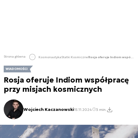
Strona główna
Kosmonautyka
Statki Kosmiczne
Rosja oferuje Indiom współpracę przy misjach kosmicznych
WIADOMOŚCI
Rosja oferuje Indiom współpracę
przy misjach kosmicznych
Wojciech Kaczanowski
15.11.2024
3 min.