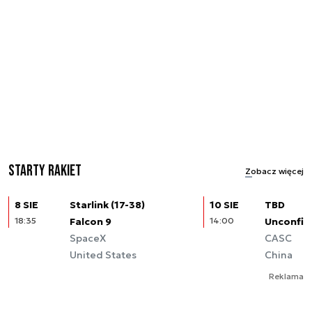
Starty rakiet
Zobacz więcej
8 SIE
Starlink (17-38)
10 SIE
TBD
18:35
Falcon 9
14:00
Unconfir
SpaceX
CASC
United States
China
Reklama