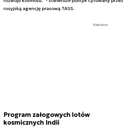
rozwoju kosmosu.” - stwierdził polityk cytowany przez
rosyjską agencję prasową TASS.
Reklama
Program załogowych lotów
kosmicznych Indii