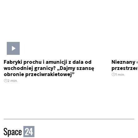
Fabryki prochu i amunicji z dala od
Nieznany 
wschodniej granicy? „Dajmy szansę
przestrze
obronie przeciwrakietowej”
1 min.
2 min.