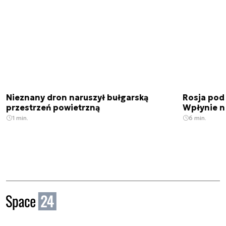
Nieznany dron naruszył bułgarską
Rosja pod
przestrzeń powietrzną
Wpłynie n
1 min.
6 min.