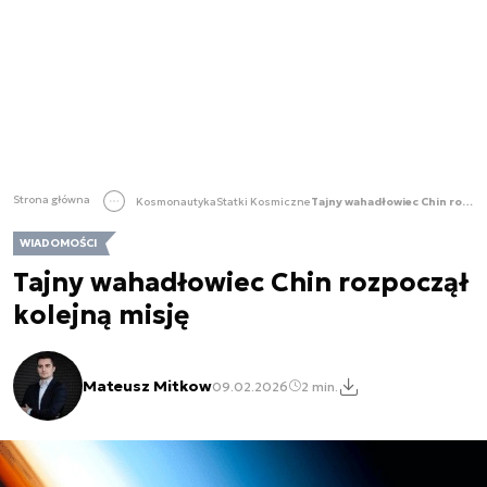
Strona główna
Kosmonautyka
Statki Kosmiczne
Tajny wahadłowiec Chin rozpoczął kolejną misję
WIADOMOŚCI
Tajny wahadłowiec Chin rozpoczął
kolejną misję
Mateusz Mitkow
09.02.2026
2 min.