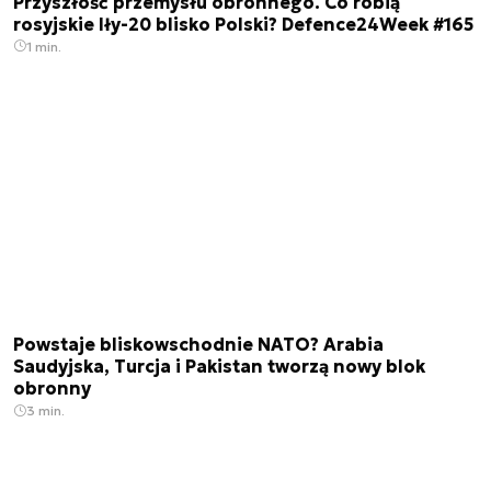
Przyszłość przemysłu obronnego. Co robią
rosyjskie Iły-20 blisko Polski? Defence24Week #165
1 min.
Powstaje bliskowschodnie NATO? Arabia
Saudyjska, Turcja i Pakistan tworzą nowy blok
obronny
3 min.