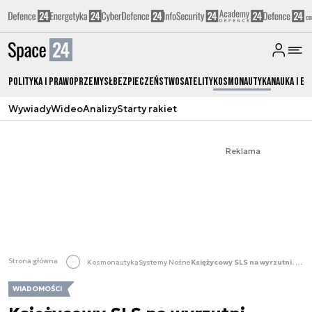
Polityka i prawo
Przemysł
Bezpieczeństwo
Satelity
Kosmonautyka
Nauka i ed
Wywiady
Wideo
Analizy
Starty rakiet
Reklama
Strona główna
Kosmonautyka
Systemy Nośne
Księżycowy SLS na wyrzutni. Równoczesne testy konkurenta
WIADOMOŚCI