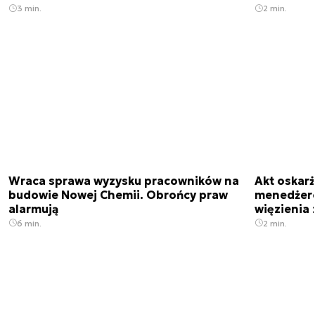
3 min.
2 min.
Wraca sprawa wyzysku pracowników na
Akt oskar
budowie Nowej Chemii. Obrońcy praw
menedżero
alarmują
więzienia z
6 min.
2 min.