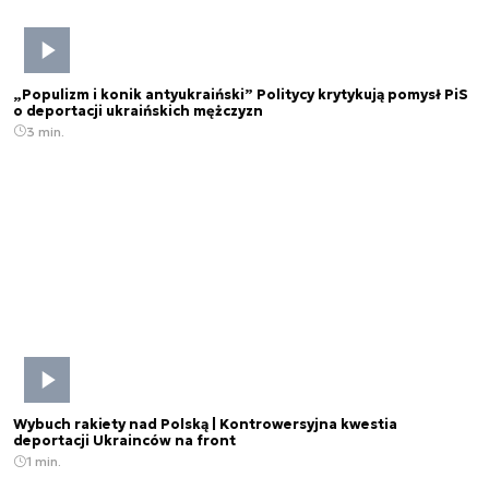
„Populizm i konik antyukraiński” Politycy krytykują pomysł PiS
o deportacji ukraińskich mężczyzn
3 min.
Wybuch rakiety nad Polską | Kontrowersyjna kwestia
deportacji Ukrainców na front
1 min.