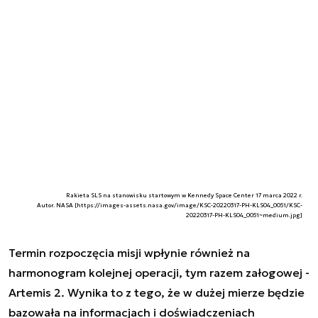
Rakieta SLS na stanowisku startowym w Kennedy Space Center 17 marca 2022 r.
Autor. NASA [https://images-assets.nasa.gov/image/KSC-20220317-PH-KLS04_0051/KSC-
20220317-PH-KLS04_0051~medium.jpg]
Termin rozpoczęcia misji wpłynie również na
harmonogram kolejnej operacji, tym razem załogowej -
Artemis 2. Wynika to z tego, że w dużej mierze będzie
bazowała na informacjach i doświadczeniach