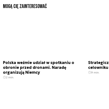
Mogą Cię zainteresować
Polska weźmie udział w spotkaniu o
Strategic
obronie przed dronami. Naradę
celowniku 
organizują Niemcy
9 min.
2 min.