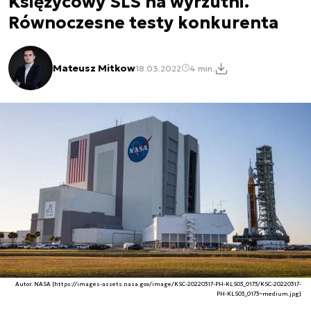
Księżycowy SLS na wyrzutni.
Równoczesne testy konkurenta
Mateusz Mitkow
18.03.2022
4 min.
Autor. NASA [https://images-assets.nasa.gov/image/KSC-20220317-PH-KLS03_0173/KSC-20220317-
PH-KLS03_0173~medium.jpg]