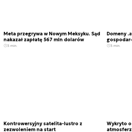
Meta przegrywa w Nowym Meksyku. Sąd
Domeny .ai
nakazał zapłatę 567 mln dolarów
gospodarek
3 min.
3 min.
Kontrowersyjny satelita-lustro z
Wykryto o
zezwoleniem na start
atmosfer