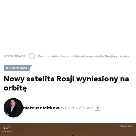
Strona główna
Kosmonautyka
Systemy Nośne
Nowy satelita Rosji wyniesiony na orbitę
WIADOMOŚCI
Nowy satelita Rosji wyniesiony na
orbitę
Mateusz Mitkow
05.07.2023
3 min.