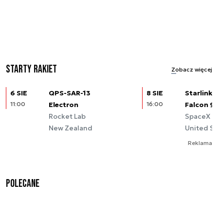
Starty rakiet
Zobacz więcej
6 SIE
QPS-SAR-13
8 SIE
Starlink (
11:00
Electron
16:00
Falcon 9
Rocket Lab
SpaceX
New Zealand
United St
Reklama
Polecane