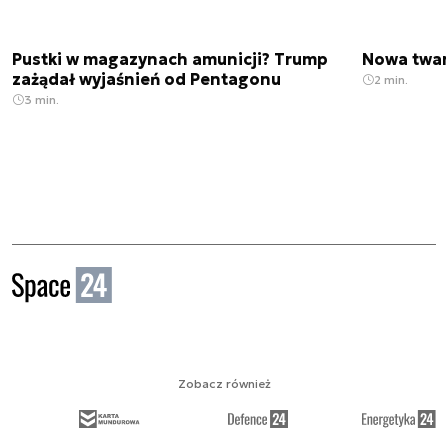
Pustki w magazynach amunicji? Trump
Nowa twar
zażądał wyjaśnień od Pentagonu
2 min.
3 min.
Zobacz również