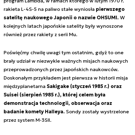
program Lambda
, w ramach którego w lutym 1970 r.
rakieta L-4S-5 na paliwo stałe wyniosła
pierwszego
satelitę naukowego Japonii o nazwie OHSUMI.
W
kolejnych latach japońskie satelity były wynoszone
również przez rakiety z serii Mu.
Poświęćmy chwilę uwagi tym ostatnim, gdyż to one
brały udział w niezwykle ważnych misjach naukowych
przeprowadzonych przez japońskich naukowców.
Doskonałym przykładem jest pierwsza w historii misja
międzyplanetarna
Sakigake (styczeń 1985 r.) oraz
Suisei (sierpień 1985 r.), której celem była
demonstracja technologii, obserwacja oraz
badanie komety Halleya.
Sondy zostały wystrzelone
przez system M-3SII.