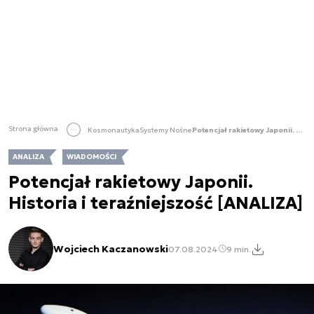
Strona główna
Kosmonautyka
Systemy Nośne
Potencjał rakietowy Japonii. Historia i teraźniejszość [ANALIZA]
ANALIZA
WIADOMOŚCI
Potencjał rakietowy Japonii.
Historia i teraźniejszość [ANALIZA]
Wojciech Kaczanowski
07.08.2024
9 min.