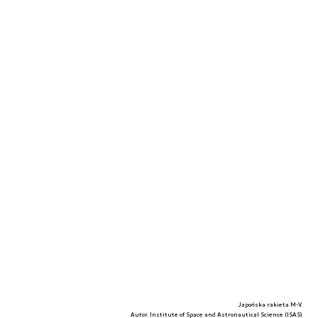
Japońska rakieta M-V.
Autor. Institute of Space and Astronautical Science (ISAS)