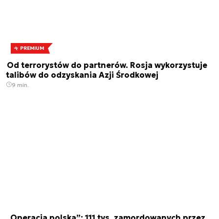
PREMIUM
Od terrorystów do partnerów. Rosja wykorzystuje
talibów do odzyskania Azji Środkowej
9 min.
„Operacja polska”: 111 tys. zamordowanych przez