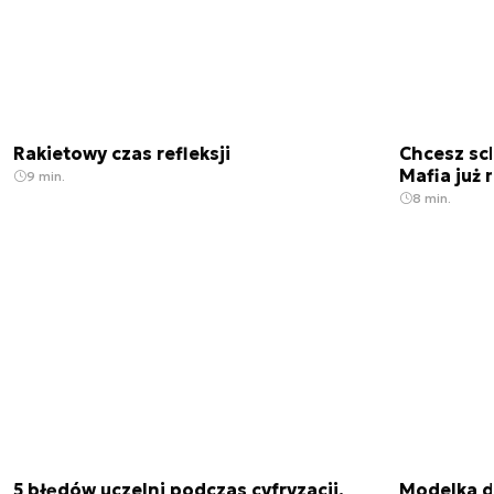
Rakietowy czas refleksji
Chcesz sc
Mafia już 
9 min.
8 min.
5 błędów uczelni podczas cyfryzacji.
Modelka da