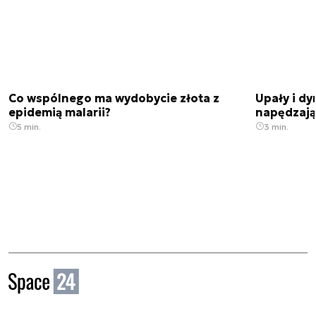
Co wspólnego ma wydobycie złota z
Upały i dy
epidemią malarii?
napędzają
5 min.
3 min.