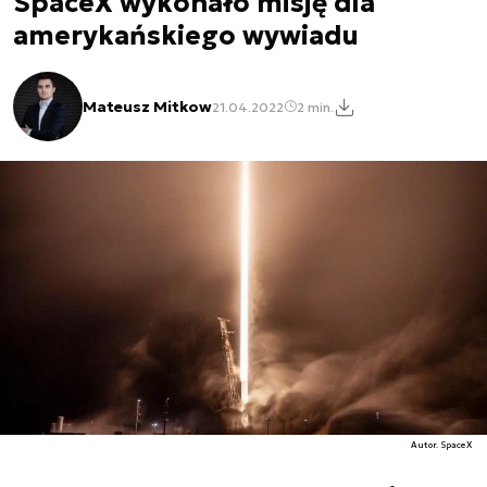
SpaceX wykonało misję dla
amerykańskiego wywiadu
Mateusz Mitkow
21.04.2022
2 min.
Autor. SpaceX