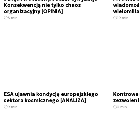
Konsekwencją nie tylko chaos
wiadomośc
organizacyjny [OPINIA]
wielomili
3 min.
19 min.
ESA ujawnia kondycję europejskiego
Kontrowers
sektora kosmicznego [ANALIZA]
zezwoleni
9 min.
3 min.