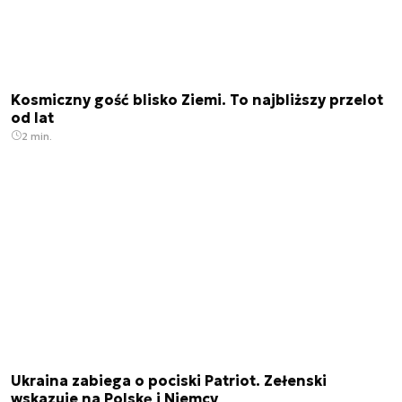
Kosmiczny gość blisko Ziemi. To najbliższy przelot
od lat
2 min.
Ukraina zabiega o pociski Patriot. Zełenski
wskazuje na Polskę i Niemcy