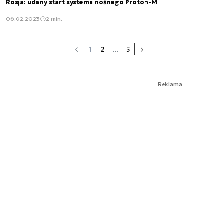
Rosja: udany start systemu nośnego Proton-M
06.02.2023
2 min.
1
2
...
5
Reklama