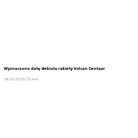
Wyznaczono datę debiutu rakiety Vulcan Centaur
28.02.2023
3 min.