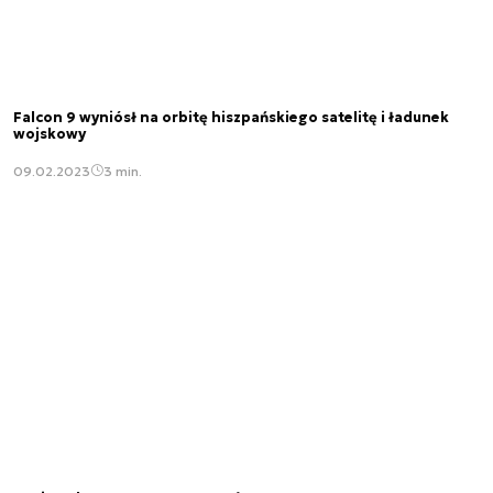
Falcon 9 wyniósł na orbitę hiszpańskiego satelitę i ładunek
wojskowy
09.02.2023
3 min.