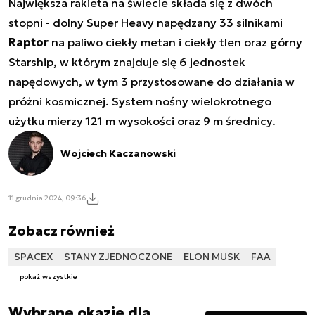
Największa rakieta na świecie składa się z dwóch
stopni - dolny Super Heavy napędzany 33 silnikami
Raptor
na paliwo ciekły metan i ciekły tlen oraz górny
Starship, w którym znajduje się 6 jednostek
napędowych, w tym 3 przystosowane do działania w
próżni kosmicznej. System nośny wielokrotnego
użytku mierzy 121 m wysokości oraz 9 m średnicy.
Wojciech Kaczanowski
11 grudnia 2024, 09:36
Zobacz również
SPACEX
STANY ZJEDNOCZONE
ELON MUSK
FAA
pokaż wszystkie
Wybrane okazje dla