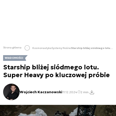
Strona główna
Kosmonautyka
Systemy Nośne
Starship bliżej siódmego lotu. Super Heavy po kluczowej próbie
WIADOMOŚCI
Starship bliżej siódmego lotu.
Super Heavy po kluczowej próbie
Wojciech Kaczanowski
11.12.2024
2 min.