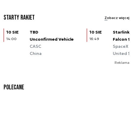
Starty rakiet
Zobacz więcej
10 SIE
TBD
10 SIE
Starlink (
14:00
Unconfirmed Vehicle
16:49
Falcon 9
CASC
SpaceX
China
United St
Reklama
Polecane