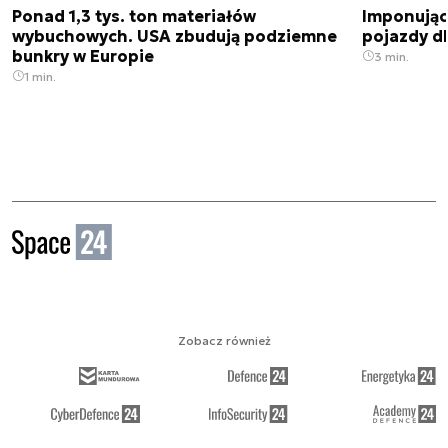
Ponad 1,3 tys. ton materiałów
Imponujące
wybuchowych. USA zbudują podziemne
pojazdy dl
bunkry w Europie
3 min.
1 min.
Zobacz również