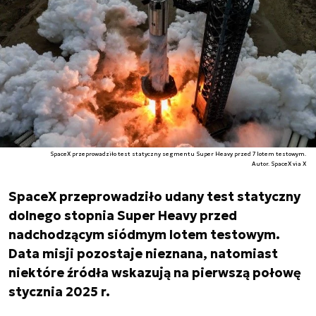
SpaceX przeprowadziło test statyczny segmentu Super Heavy przed 7 lotem testowym.
Autor. SpaceX via X
SpaceX przeprowadziło udany test statyczny
dolnego stopnia Super Heavy przed
nadchodzącym siódmym lotem testowym.
Data misji pozostaje nieznana, natomiast
niektóre źródła wskazują na pierwszą połowę
stycznia 2025 r.