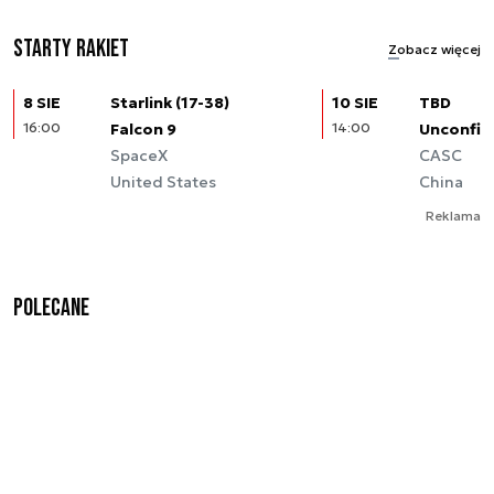
Starty rakiet
Zobacz więcej
8 SIE
Starlink (17-38)
10 SIE
TBD
16:00
Falcon 9
14:00
Unconfir
SpaceX
CASC
United States
China
Reklama
Polecane