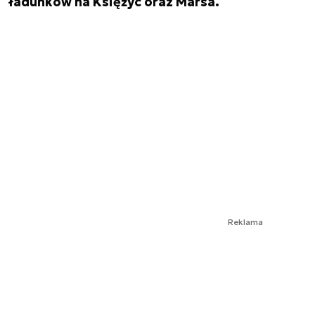
ładunków na Księżyc oraz Marsa.
Reklama