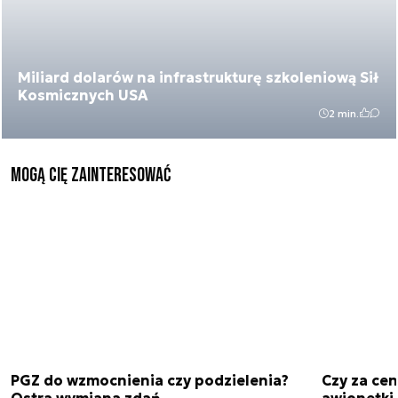
Miliard dolarów na infrastrukturę szkoleniową Sił
Kosmicznych USA
2 min.
Mogą Cię zainteresować
PGZ do wzmocnienia czy podzielenia?
Czy za cen