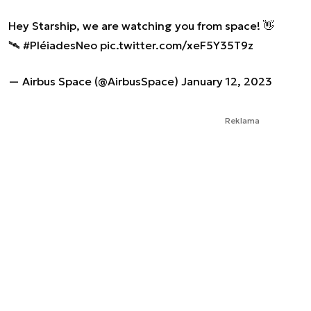
Hey Starship, we are watching you from space! 👋
🛰
#PléiadesNeo
pic.twitter.com/xeF5Y35T9z
— Airbus Space (@AirbusSpace)
January 12, 2023
Reklama