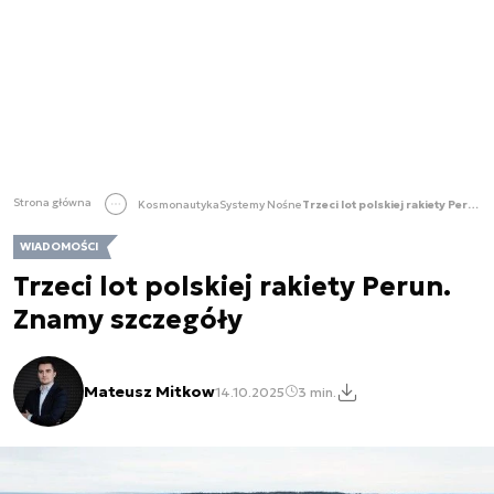
Strona główna
Kosmonautyka
Systemy Nośne
Trzeci lot polskiej rakiety Perun. Znamy szczegóły
WIADOMOŚCI
Trzeci lot polskiej rakiety Perun.
Znamy szczegóły
Mateusz Mitkow
14.10.2025
3 min.