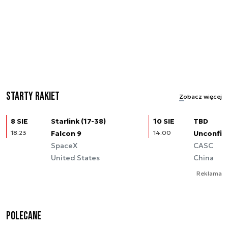
Starty rakiet
Zobacz więcej
8 SIE
Starlink (17-38)
10 SIE
TBD
18:23
Falcon 9
14:00
Unconfir
SpaceX
CASC
United States
China
Reklama
Polecane