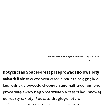
Rakieta Perun na poligonie Sił Powietrznych w Ustce.
Autor. SpaceForest
Dotychczas SpaceForest przeprowadziło dwa loty
suborbitalne
: w czerwcu 2023 r. rakieta osiągnęła 22
km, jednak z powodu drobnych anomalii uruchomiono
procedurę awaryjnego rozdzielenia części ładunkowej
od reszty rakiety. Podczas drugiego lotu w
październiku 2023 r. doszło do awarii silnika na