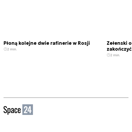
Płoną kolejne dwie rafinerie w Rosji
Zełenski 
zakończyć
2 min.
2 min.