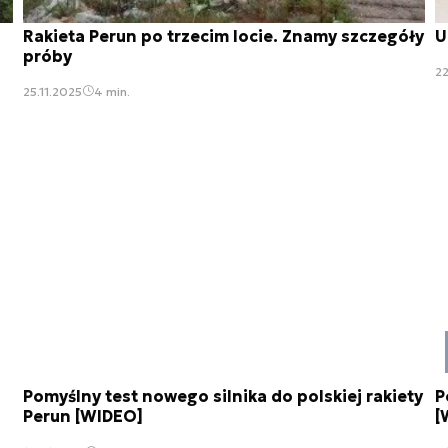
Rakieta Perun po trzecim locie. Znamy szczegóły
U
próby
22
25.11.2025
4 min.
Pomyślny test nowego silnika do polskiej rakiety
P
Perun [WIDEO]
[