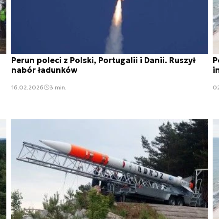
Perun poleci z Polski, Portugalii i Danii. Ruszył
P
nabór ładunków
i
16.02.2026
3 min.
0