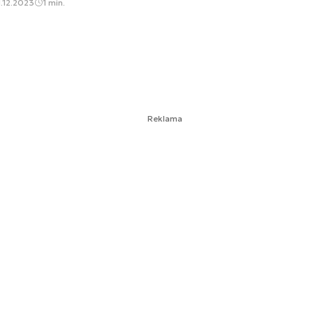
.12.2023
1 min.
Reklama