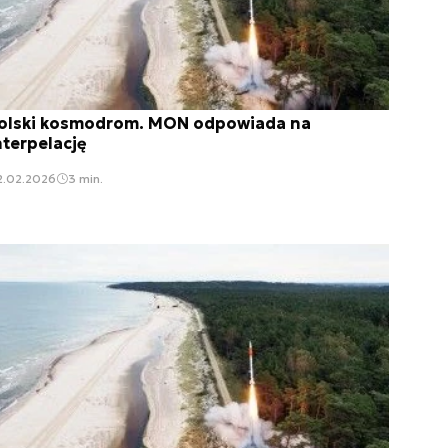
olski kosmodrom. MON odpowiada na
nterpelację
2.02.2026
3 min.