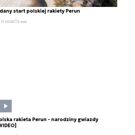
dany start polskiej rakiety Perun
.11.2025
2 min.
olska rakieta Perun - narodziny gwiazdy
WIDEO]