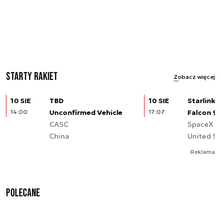
Starty rakiet
Zobacz więcej
10 SIE
TBD
10 SIE
Starlink (
14:00
Unconfirmed Vehicle
17:07
Falcon 9
CASC
SpaceX
China
United St
Reklama
Polecane