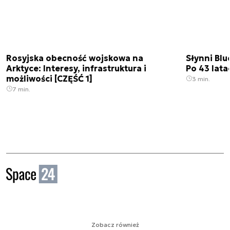
Rosyjska obecność wojskowa na
Słynni Blu
Arktyce: Interesy, infrastruktura i
Po 43 lata
możliwości [CZĘŚĆ 1]
3 min.
7 min.
Zobacz również