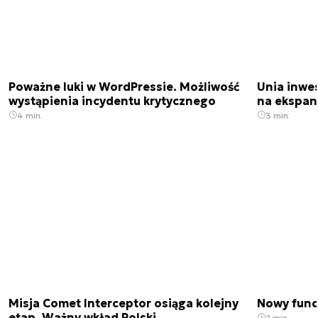
Poważne luki w WordPressie. Możliwość
Unia inwes
wystąpienia incydentu krytycznego
na ekspan
4 min.
3 min.
Misja Comet Interceptor osiąga kolejny
Nowy fund
etap. Ważny wkład Polski
2 min.