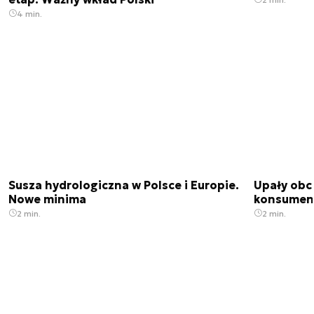
4 min.
Susza hydrologiczna w Polsce i Europie.
Upały obci
Nowe minima
konsumenc
2 min.
2 min.