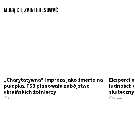
Mogą Cię zainteresować
„Charytatywna” impreza jako śmertelna
Eksperci 
pułapka. FSB planowała zabójstwo
ludności: d
ukraińskich żołnierzy
skuteczny
2 min.
5 min.