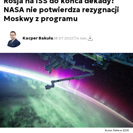
Rosja na ISS do końca dekady?
NASA nie potwierdza rezygnacji
Moskwy z programu
Kacper Bakuła
28.07.2022
4 min.
Autor. PxHere (CC0)