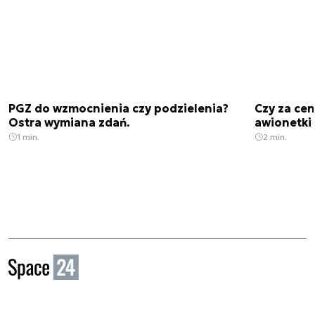
PGZ do wzmocnienia czy podzielenia?
Czy za cen
Ostra wymiana zdań.
awionetki 
1 min.
2 min.