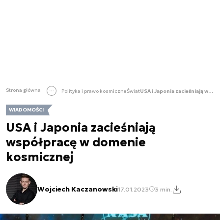
Strona główna
Polityka i prawo kosmiczne
Świat
USA i Japonia zacieśniają współpracę w domenie kosmicznej
WIADOMOŚCI
USA i Japonia zacieśniają
współpracę w domenie
kosmicznej
Wojciech Kaczanowski
17.01.2023
3 min.