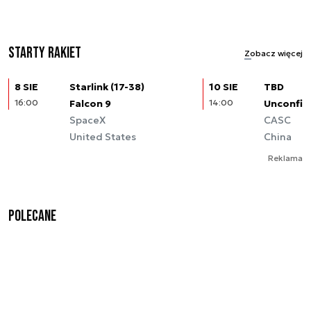
Starty rakiet
Zobacz więcej
8 SIE
Starlink (17-38)
10 SIE
TBD
16:00
Falcon 9
14:00
Unconfir
SpaceX
CASC
United States
China
Reklama
Polecane