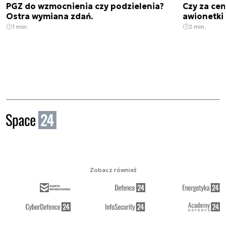
PGZ do wzmocnienia czy podzielenia?
Czy za cen
Ostra wymiana zdań.
awionetki 
1 min.
2 min.
Zobacz również