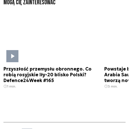
Mogą Cię zainteresować
Przyszłość przemysłu obronnego. Co
Powstaje 
robią rosyjskie Iły-20 blisko Polski?
Arabia Sau
Defence24Week #165
tworzą no
1 min.
3 min.