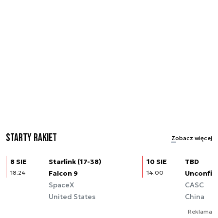
Starty rakiet
Zobacz więcej
8 SIE
Starlink (17-38)
10 SIE
TBD
18:24
Falcon 9
14:00
Unconfir
SpaceX
CASC
United States
China
Reklama