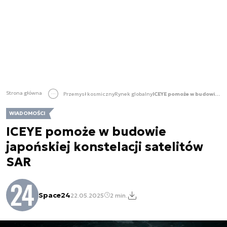
Strona główna
Przemysł kosmiczny
Rynek globalny
ICEYE pomoże w budowie japońskiej konstelacji satelitów SAR
WIADOMOŚCI
ICEYE pomoże w budowie
japońskiej konstelacji satelitów
SAR
Space24
22.05.2025
2 min.