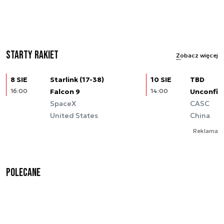
Starty rakiet
Zobacz więcej
8 SIE
Starlink (17-38)
10 SIE
TBD
16:00
Falcon 9
14:00
Unconfir
SpaceX
CASC
United States
China
Reklama
Polecane