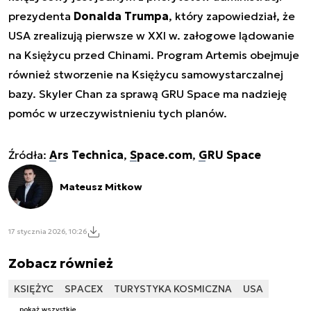
prezydenta
Donalda Trumpa
, który zapowiedział, że
USA zrealizują pierwsze w XXI w. załogowe lądowanie
na Księżycu przed Chinami. Program Artemis obejmuje
również stworzenie na Księżycu samowystarczalnej
bazy. Skyler Chan za sprawą GRU Space ma nadzieję
pomóc w urzeczywistnieniu tych planów.
Źródła:
Ars Technica
,
Space.com
,
GRU Space
Mateusz Mitkow
17 stycznia 2026, 10:26
Zobacz również
KSIĘŻYC
SPACEX
TURYSTYKA KOSMICZNA
USA
pokaż wszystkie