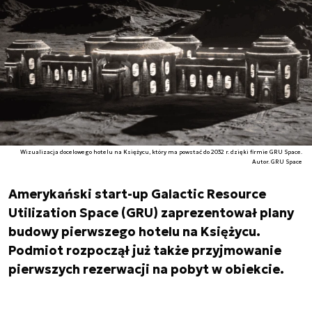
Wizualizacja docelowego hotelu na Księżycu, który ma powstać do 2032 r. dzięki firmie GRU Space.
Autor. GRU Space
Amerykański start-up Galactic Resource
Utilization Space (GRU) zaprezentował plany
budowy pierwszego hotelu na Księżycu.
Podmiot rozpoczął już także przyjmowanie
pierwszych rezerwacji na pobyt w obiekcie.