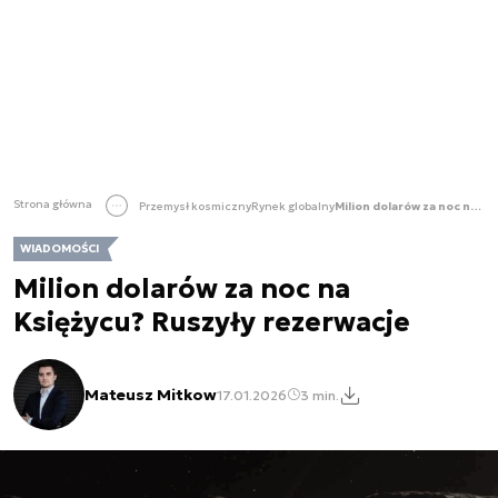
Strona główna
Przemysł kosmiczny
Rynek globalny
Milion dolarów za noc na Księżycu? Ruszyły rezerwacje
WIADOMOŚCI
Milion dolarów za noc na
Księżycu? Ruszyły rezerwacje
Mateusz Mitkow
17.01.2026
3 min.