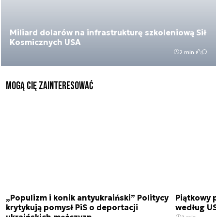
Miliard dolarów na infrastrukturę szkoleniową Sił
Kosmicznych USA
2 min.
Mogą Cię zainteresować
„Populizm i konik antyukraiński” Politycy
Piątkowy 
krytykują pomysł PiS o deportacji
według USA
ukraińskich mężczyzn