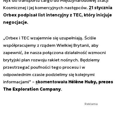
Nyx do transportu cargo do Międzynarodowej Stacji
Kosmicznej i jej komercyjnych następców.
21 stycznia
Orbex podpisał list intencyjny z TEC, który inicjuje
negocjacje.
„Orbex i TEC wzajemnie się uzupełniają. Ściśle
współpracujemy z rządem Wielkiej Brytanii, aby
zapewnić, że nasza połączona działalność wzmocni
brytyjski plan rozwoju rakiet nośnych. Będziemy
przestrzegać poufności tego procesu i w
odpowiednim czasie podzielimy się kolejnymi
informacjami” –
skomentowała
Hélène Huby, prezes
The Exploration Company
.
Reklama