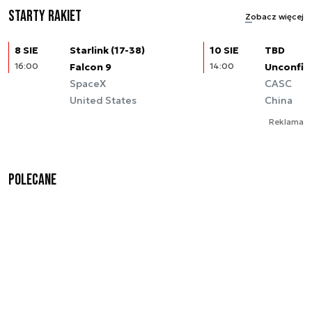
Starty rakiet
Zobacz więcej
8 SIE
Starlink (17-38)
10 SIE
TBD
16:00
Falcon 9
14:00
Unconfir
SpaceX
CASC
United States
China
Reklama
Polecane