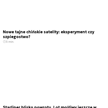
Nowe tajne chińskie satelity: eksperyment czy
szpiegostwo?
3 min.
Starliner blisko powrotu. Lot możliwy jeszcze w