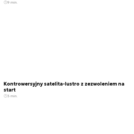
9 min.
Kontrowersyjny satelita-lustro z zezwoleniem na
start
3 min.