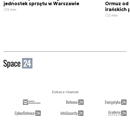
jednostek sprzętu w Warszawie
Ormuz od 
irańskich
3 min.
2 min.
Zobacz również