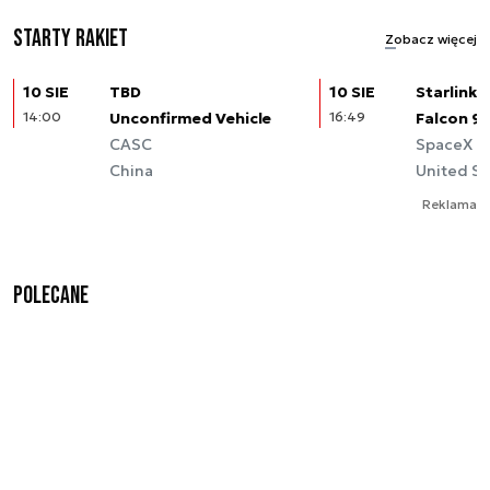
Starty rakiet
Zobacz więcej
10 SIE
TBD
10 SIE
Starlink (
14:00
Unconfirmed Vehicle
16:49
Falcon 9
CASC
SpaceX
China
United St
Reklama
Polecane