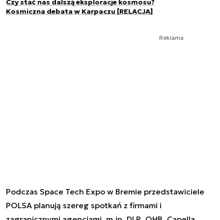
Czy stać nas dalszą eksploracje kosmosu?
Kosmiczna debata w Karpaczu [RELACJA]
Reklama
Podczas Space Tech Expo w Bremie przedstawiciele
POLSA planują szereg spotkań z firmami i
zagranicznymi agencjami, m.in. DLR, OHB, Capella