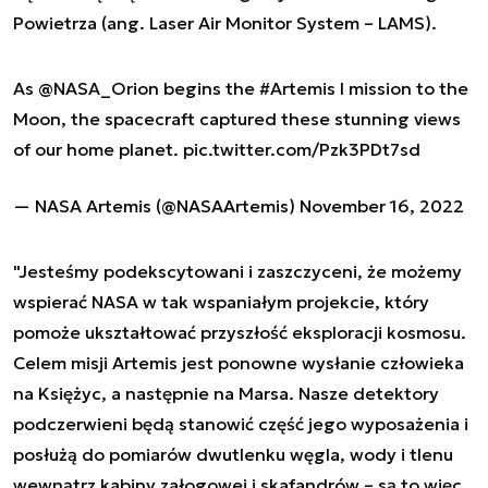
Powietrza (ang. Laser Air Monitor System – LAMS).
As
@NASA_Orion
begins the
#Artemis
I mission to the
Moon, the spacecraft captured these stunning views
of our home planet.
pic.twitter.com/Pzk3PDt7sd
— NASA Artemis (@NASAArtemis)
November 16, 2022
"Jesteśmy podekscytowani i zaszczyceni, że możemy
wspierać NASA w tak wspaniałym projekcie, który
pomoże ukształtować przyszłość eksploracji kosmosu.
Celem misji Artemis jest ponowne wysłanie człowieka
na Księżyc, a następnie na Marsa. Nasze detektory
podczerwieni będą stanowić część jego wyposażenia i
posłużą do pomiarów dwutlenku węgla, wody i tlenu
wewnątrz kabiny załogowej i skafandrów – są to więc