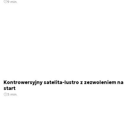
9 min.
Kontrowersyjny satelita-lustro z zezwoleniem na
start
3 min.