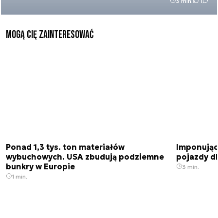
3 min.
1
Mogą Cię zainteresować
Ponad 1,3 tys. ton materiałów
Imponujące
wybuchowych. USA zbudują podziemne
pojazdy dl
bunkry w Europie
3 min.
1 min.