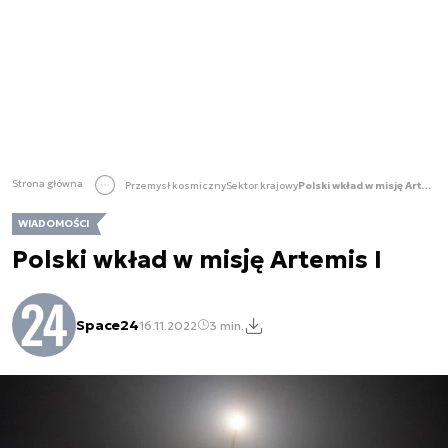
Strona główna
Przemysł kosmiczny
Sektor krajowy
Polski wkład w misję Artemis I
WIADOMOŚCI
Polski wkład w misję Artemis I
Space24
16.11.2022
3 min.