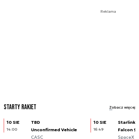
Reklama
Starty rakiet
Zobacz więcej
10 SIE
TBD
10 SIE
Starlink (
14:00
Unconfirmed Vehicle
16:49
Falcon 9
CASC
SpaceX