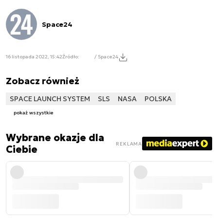
Space24
16 listopada 2022, 15:42
Źródło:
/ Space24
Zobacz również
SPACE LAUNCH SYSTEM
SLS
NASA
POLSKA
pokaż wszystkie
Wybrane okazje dla
REKLAMA
Ciebie