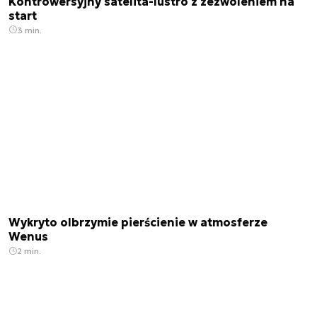
Kontrowersyjny satelita-lustro z zezwoleniem na
start
3 min.
Wykryto olbrzymie pierścienie w atmosferze
Wenus
2 min.