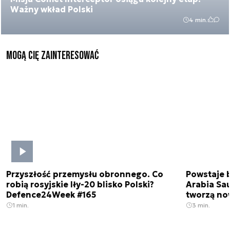
Ważny wkład Polski
4 min.
Mogą Cię zainteresować
Przyszłość przemysłu obronnego. Co
Powstaje 
robią rosyjskie Iły-20 blisko Polski?
Arabia Sau
Defence24Week #165
tworzą no
1 min.
3 min.