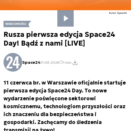
Autor. Space24
WIADOMOŚCI
Rusza pierwsza edycja Space24
Day! Bądź z nami [LIVE]
Space24
11.06.2026
1 min.
11 czerwca br. w Warszawie oficjalnie startuje
pierwsza edycja Space24 Day. To nowe
wydarzenie poświęcone sektorowi
kosmicznemu, technologiom przyszłości oraz
ich znaczeniu dla bezpieczeństwa i
gospodarki. Zachęcamy do śledzenia
transmisji na żywo!