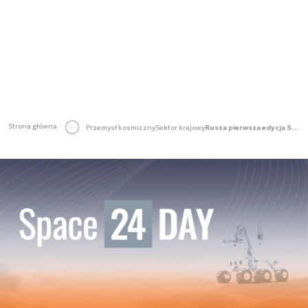
Strona główna
Przemysł kosmiczny
Sektor krajowy
Rusza pierwsza edycja Space24 Day! Bądź z nami [LIVE]