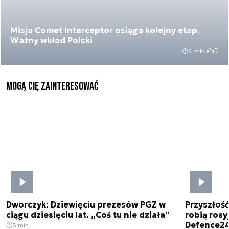
Misja Comet Interceptor osiąga kolejny etap.
Ważny wkład Polski
4 min.
Mogą Cię zainteresować
Dworczyk: Dziewięciu prezesów PGZ w
Przyszłoś
ciągu dziesięciu lat. „Coś tu nie działa”
robią rosyj
Defence2
3 min.