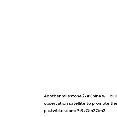
Another milestone🥳
#China
will bui
observation satellite to promote th
pic.twitter.com/Pt9zQm2Qm2