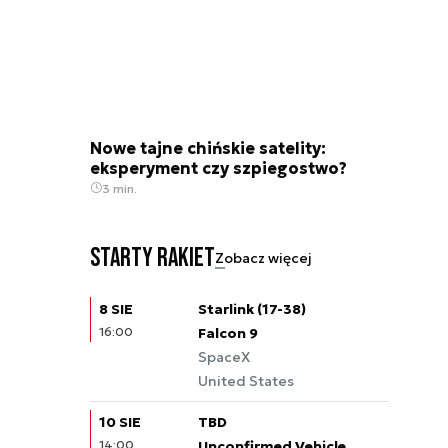
Nowe tajne chińskie satelity:
eksperyment czy szpiegostwo?
3 min.
Starty rakiet
Zobacz więcej
8 SIE
Starlink (17-38)
16:00
Falcon 9
SpaceX
United States
10 SIE
TBD
14:00
Unconfirmed Vehicle