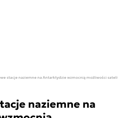
owe stacje naziemne na Antarktydzie wzmocnią możliwości sateli
tacje naziemne na
 wzmocnią