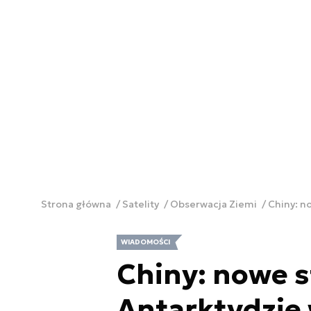
Strona główna
Satelity
Obserwacja Ziemi
Chiny: n
WIADOMOŚCI
Chiny: nowe s
Antarktydzie