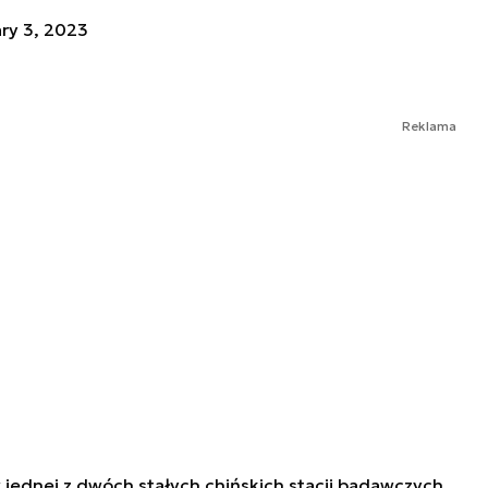
ry 3, 2023
Reklama
 jednej z dwóch stałych chińskich stacji badawczych