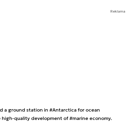
Reklama
ld a ground station in
#Antarctica
for ocean
e high-quality development of
#marine
economy.