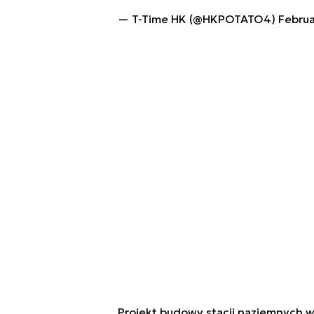
— T-Time HK (@HKPOTATO4)
Februa
Projekt budowy stacji naziemnych w