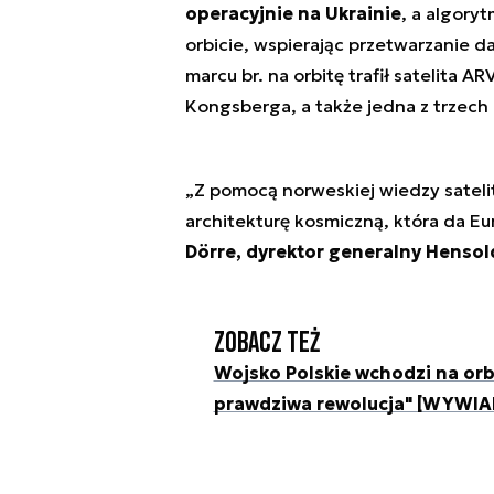
operacyjnie na Ukrainie
, a algory
orbicie, wspierając przetwarzanie 
marcu br. na orbitę trafił satelita
Kongsberga, a także jedna z trzech
„Z pomocą norweskiej wiedzy satel
architekturę kosmiczną, która da Eu
Dörre, dyrektor generalny Hensol
Zobacz też
Wojsko Polskie wchodzi na orb
prawdziwa rewolucja" [WYWIA