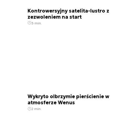
Kontrowersyjny satelita-lustro z
zezwoleniem na start
3 min.
Wykryto olbrzymie pierścienie w
atmosferze Wenus
2 min.