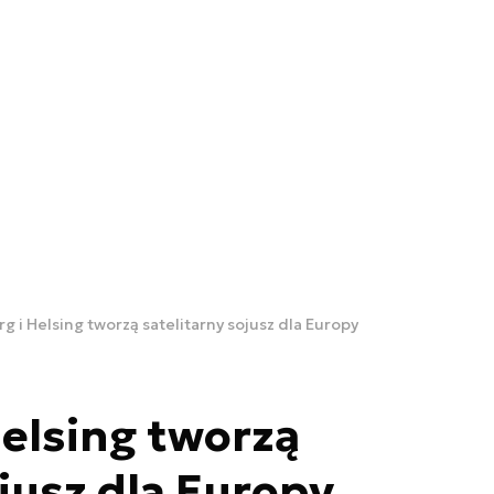
g i Helsing tworzą satelitarny sojusz dla Europy
elsing tworzą
ojusz dla Europy