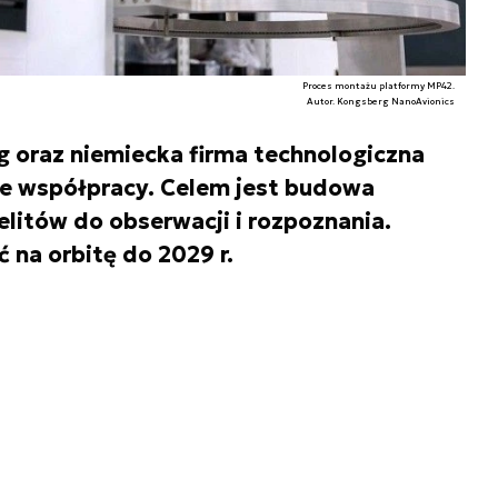
Proces montażu platformy MP42.
Autor. Kongsberg NanoAvionics
 oraz niemiecka firma technologiczna
ie współpracy. Celem jest budowa
telitów do obserwacji i rozpoznania.
ć na orbitę do 2029 r.