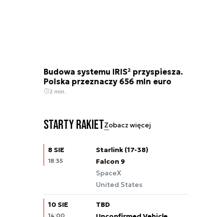
Budowa systemu IRIS² przyspiesza.
Polska przeznaczy 656 mln euro
2 min.
Starty rakiet
Zobacz więcej
8 SIE
Starlink (17-38)
18:35
Falcon 9
SpaceX
United States
10 SIE
TBD
14:00
Unconfirmed Vehicle