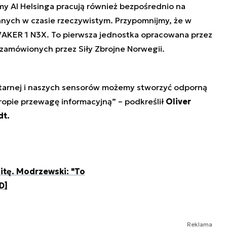
tmy AI Helsinga pracują również bezpośrednio na
danych w czasie rzeczywistym. Przypomnijmy, że w
 ARVAKER 1 N3X. To pierwsza jednostka opracowana przez
 zamówionych przez Siły Zbrojne Norwegii.
itarnej i naszych sensorów możemy stworzyć odporną
ropie przewagę informacyjną” – podkreślił
Oliver
dt.
itę. Modrzewski: "To
D]
Reklama