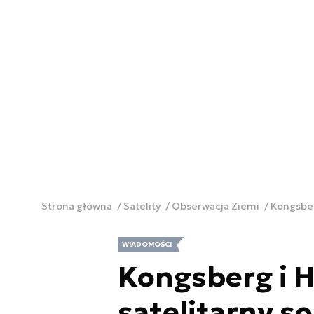
Strona główna
Satelity
Obserwacja Ziemi
Kongsber
WIADOMOŚCI
Kongsberg i H
satelitarny s