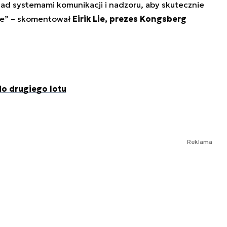
nad systemami komunikacji i nadzoru, aby skutecznie
ne” – skomentował
Eirik Lie, prezes Kongsberg
o drugiego lotu
Reklama