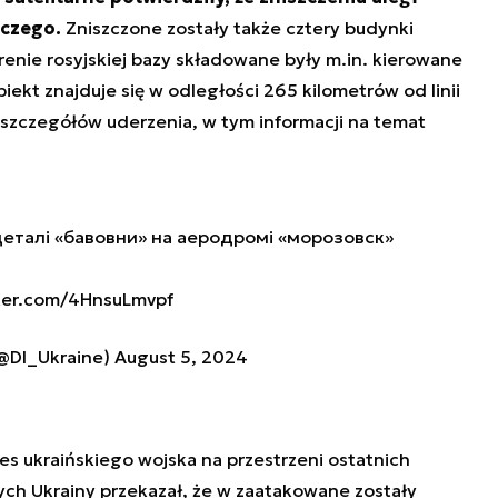
iczego.
Zniszczone zostały także cztery budynki
enie rosyjskiej bazy składowane były m.in. kierowane
iekt znajduje się w odległości 265 kilometrów od linii
ł szczegółów uderzenia, w tym informacji na temat
деталі «бавовни» на аеродромі «морозовск»
tter.com/4HnsuLmvpf
(@DI_Ukraine)
August 5, 2024
ces ukraińskiego wojska na przestrzeni ostatnich
ych Ukrainy przekazał, że w zaatakowane zostały