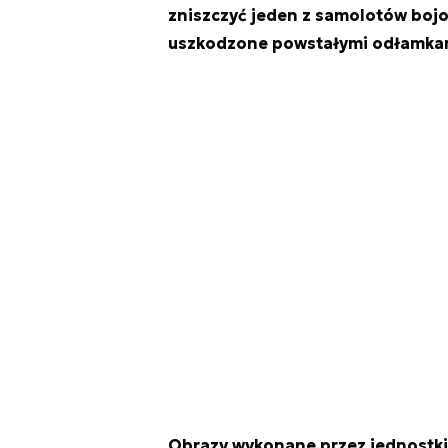
zniszczyć jeden z samolotów bojo
uszkodzone powstałymi odłamka
Obrazy wykonane przez jednostki s