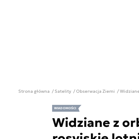
Strona główna
Satelity
Obserwacja Ziemi
Widziane 
WIADOMOŚCI
Widziane z orb
rosyjskie lotn