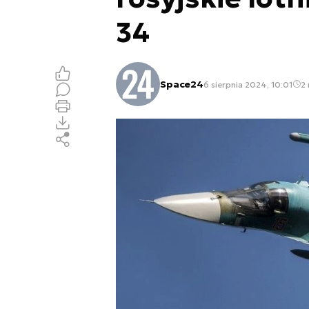
34
Space24
6 sierpnia 2024, 10:01
2 