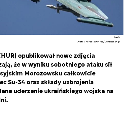
Su-34
Autor. Mirosław Mróz/Defence24.pl
HUR) opublikował nowe zdjęcia
zają, że w wyniku sobotniego ataku sił
rosyjskim Morozowsku całkowicie
c Su-34 oraz składy uzbrojenia
udane uderzenie ukraińskiego wojska na
ni.