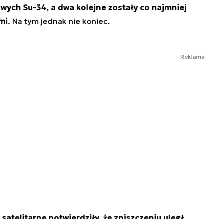
wych Su-34, a dwa kolejne zostały co najmniej
mi
. Na tym jednak nie koniec.
Reklama
atelitarne potwierdziły, że zniszczeniu uległ