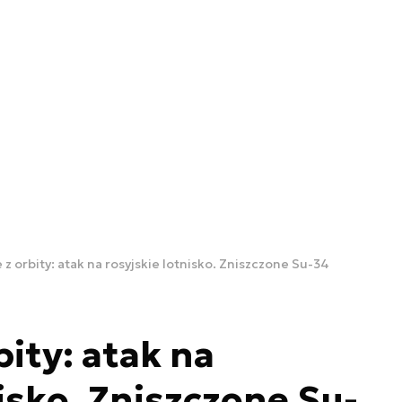
z orbity: atak na rosyjskie lotnisko. Zniszczone Su-34
ity: atak na
isko. Zniszczone Su-