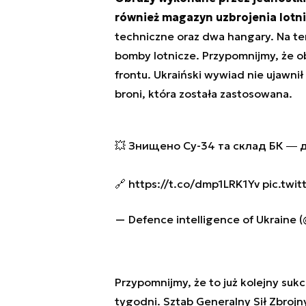
również magazyn uzbrojenia lotn
techniczne oraz dwa hangary. Na ter
bomby lotnicze. Przypomnijmy, że ob
frontu. Ukraiński wywiad nie ujawni
broni, która została zastosowana.
💥 Знищено Су-34 та склад БК ― 
🔗
https://t.co/dmp1LRK1Yv
pic.twi
— Defence intelligence of Ukraine 
Przypomnijmy, że to już kolejny suk
tygodni. Sztab Generalny Sił Zbrojn