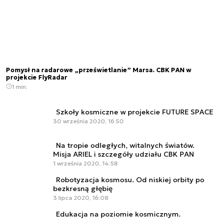
Pomysł na radarowe „prześwietlanie” Marsa. CBK PAN w
projekcie FlyRadar
1 min.
Szkoły kosmiczne w projekcie FUTURE SPACE
30 września 2020, 16:50
Na tropie odległych, witalnych światów.
Misja ARIEL i szczegóły udziału CBK PAN
1 września 2020, 14:58
Robotyzacja kosmosu. Od niskiej orbity po
bezkresną głębię
3 lipca 2020, 16:08
Edukacja na poziomie kosmicznym.