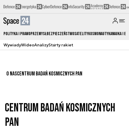
Polityka i prawo
Przemysł
Bezpieczeństwo
Satelity
Kosmonautyka
Nauka i ed
Wywiady
Wideo
Analizy
Starty rakiet
O NAS
CENTRUM BADAŃ KOSMICZNYCH PAN
Centrum Badań Kosmicznych
PAN