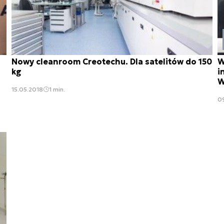
Nowy cleanroom Creotechu. Dla satelitów do 150
W
kg
i
W
15.05.2018
1 min.
0