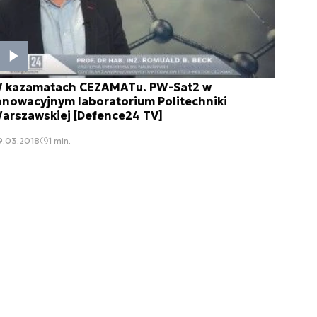
 kazamatach CEZAMATu. PW-Sat2 w
nnowacyjnym laboratorium Politechniki
arszawskiej [Defence24 TV]
9.03.2018
1 min.