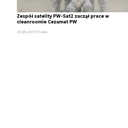
Zespół satelity PW-Sat2 zaczął prace w
cleanroomie Cezamat PW
23.05.2017
1 min.