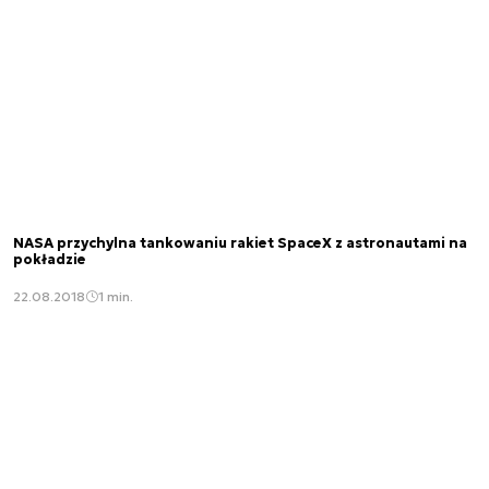
NASA przychylna tankowaniu rakiet SpaceX z astronautami na
pokładzie
22.08.2018
1 min.