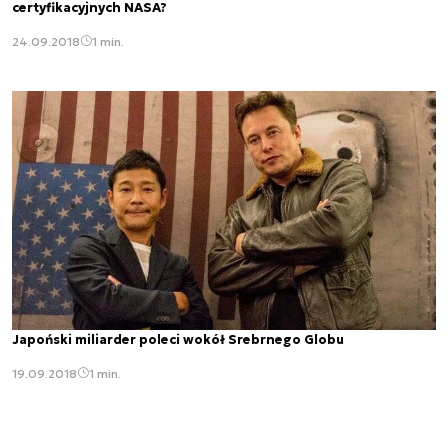
certyfikacyjnych NASA?
24.09.2018
1 min.
Japoński miliarder poleci wokół Srebrnego Globu
19.09.2018
1 min.