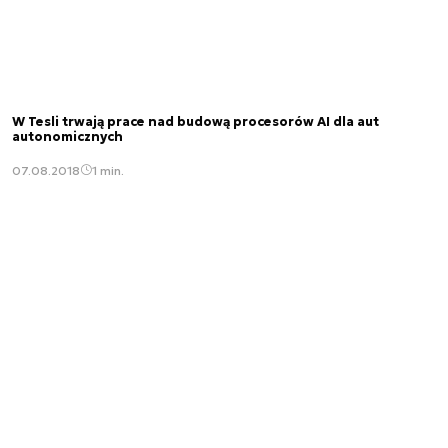
W Tesli trwają prace nad budową procesorów AI dla aut
autonomicznych
07.08.2018
1 min.