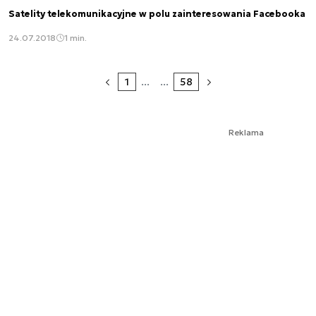
Satelity telekomunikacyjne w polu zainteresowania Facebooka
24.07.2018
1 min.
1
...
...
58
Reklama