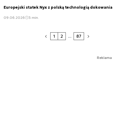
Europejski statek Nyx z polską technologią dokowania
09.06.2026
3 min.
1
2
...
87
Reklama