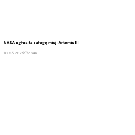
NASA ogłosiła załogę misji Artemis III
10.06.2026
2 min.